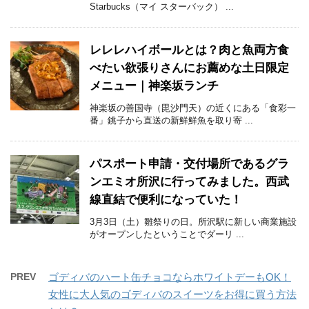
Starbucks（マイ スターバック） ...
レレレハイボールとは？肉と魚両方食
べたい欲張りさんにお薦めな土日限定
メニュー｜神楽坂ランチ
神楽坂の善国寺（毘沙門天）の近くにある「食彩一
番」銚子から直送の新鮮鮮魚を取り寄 ...
パスポート申請・交付場所であるグラ
ンエミオ所沢に行ってみました。西武
線直結で便利になっていた！
3月3日（土）雛祭りの日。所沢駅に新しい商業施設
がオープンしたということでダーリ ...
PREV
ゴディバのハート缶チョコならホワイトデーもOK！
女性に大人気のゴディバのスイーツをお得に買う方法