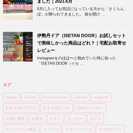
ました｜2021.6月
6月に入ってお世話になっている方から「さくらん
ぼ」が贈られてきました。 箱を開け ...
伊勢丹ドア（ISETAN DOOR）お試しセット
で美味しかった商品はどれ？｜宅配お取寄せ
レビュー
Instagramをのほほ〜と眺めていた時に知った
「ISETAN DOOR（イセ ...
タグ
Apple
coffee
MacBook Air
sakura
support
おすすめのアプリ
おすすめランチ
お得なクーポン
お得な通販
お花見
イオン
エッセイ
カフェ
キャンペーン商品
スイーツ
スターバックス
スマホアプリ