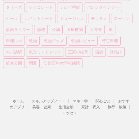
タリーズ
チョコレート
テレビ番組
バレンタインデー
ビール
ポイントカード
ミュージカル
モラタメ
ローソン
仮面ライダー
修理
公園
医療機関
大野智
嵐
料理レポ
映画
映画グッズ
映画レビュー
時短料理
本川越駅
東京ミッドタウン
王家の紋章
福袋
縁結び
航空公園
開運
防衛医科大学校病院
ホーム
スキルアップノート
マネー学
関心ごと
おすす
めアプリ
美容・健康
生活全般
家計・収入
旅行・散策
エッセイ