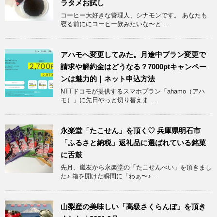
ラタメお試し
コーヒー大好きな管理人、シナモンです。 あなたも
寝る前ににコーヒー飲みたいな〜と ...
アハモへ変更してみた。月途中プラン変更で
請求や解約金はどうなる？7000ptキャンペー
ンは魅力的｜ネット申込方法
NTTドコモが提供するスマホプラン「ahamo（アハ
モ）」に先日やっと切り替えま ...
永楽堂「たこせん」を頂く♡ 兵庫県明石市
「ふるさと納税」返礼品に選ばれている銘菓
に舌鼓
先月、嵐友から永楽堂の「たこせんべい」を頂きまし
た♪ 箱を開けた瞬間に「わぁ〜♪ ...
山梨産の美味しい「高級さくらんぼ」を頂き