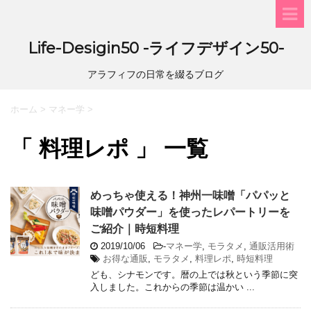
Life-Desigin50 -ライフデザイン50-
アラフィフの日常を綴るブログ
ホーム
>
マネー学
>
「 料理レポ 」 一覧
めっちゃ使える！神州一味噌「パパッと
味噌パウダー」を使ったレパートリーを
ご紹介｜時短料理
2019/10/06
-
マネー学
,
モラタメ
,
通販活用術
お得な通販
,
モラタメ
,
料理レポ
,
時短料理
ども、シナモンです。暦の上では秋という季節に突
入しました。これからの季節は温かい ...