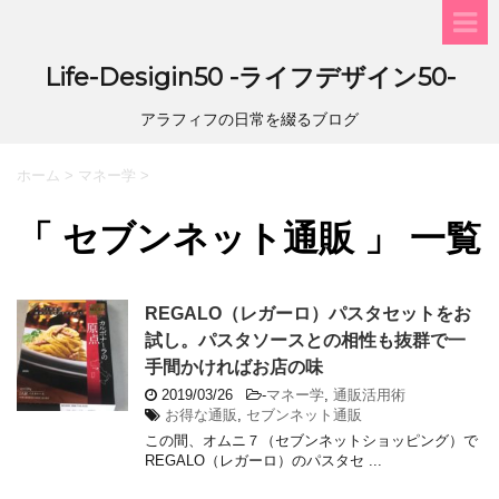
Life-Desigin50 -ライフデザイン50-
アラフィフの日常を綴るブログ
ホーム
>
マネー学
>
「 セブンネット通販 」 一覧
REGALO（レガーロ）パスタセットをお
試し。パスタソースとの相性も抜群で一
手間かければお店の味
2019/03/26
-
マネー学
,
通販活用術
お得な通販
,
セブンネット通販
この間、オムニ７（セブンネットショッピング）で
REGALO（レガーロ）のパスタセ ...