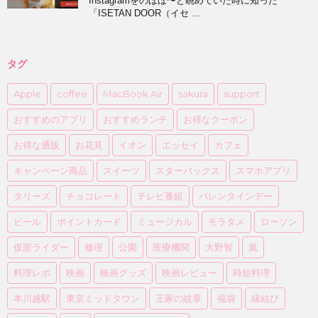
Instagramをのほほ〜と眺めていた時に知った
「ISETAN DOOR（イセ ...
タグ
Apple
coffee
MacBook Air
sakura
support
おすすめのアプリ
おすすめランチ
お得なクーポン
お得な通販
お花見
イオン
エッセイ
カフェ
キャンペーン商品
スイーツ
スターバックス
スマホアプリ
タリーズ
チョコレート
テレビ番組
バレンタインデー
ビール
ポイントカード
ミュージカル
モラタメ
ローソン
仮面ライダー
修理
公園
医療機関
大野智
嵐
料理レポ
映画
映画グッズ
映画レビュー
時短料理
本川越駅
東京ミッドタウン
王家の紋章
福袋
縁結び